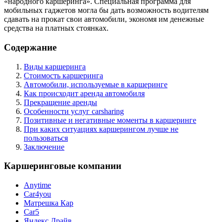
«народного каршеринга». Специальная программа для
мобильных гаджетов могла бы дать возможность водителям
сдавать на прокат свои автомобили, экономя им денежные
средства на платных стоянках.
Содержание
Виды каршеринга
Стоимость каршеринга
Автомобили, используемые в каршеринге
Как происходит аренда автомобиля
Прекращение аренды
Особенности услуг carsharing
Позитивные и негативные моменты в каршеринге
При каких ситуациях каршерингом лучше не
пользоваться
Заключение
Каршеринговые компании
Anytime
Car4you
Матрешка Кар
Car5
Яндекс Драйв