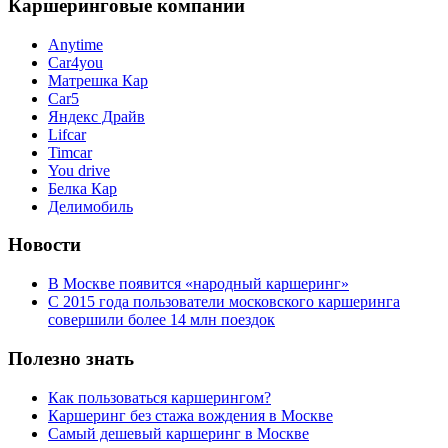
Каршеринговые компании
Anytime
Car4you
Матрешка Кар
Car5
Яндекс Драйв
Lifcar
Timcar
You drive
Белка Кар
Делимобиль
Новости
В Москве появится «народный каршеринг»
С 2015 года пользователи московского каршеринга
совершили более 14 млн поездок
Полезно знать
Как пользоваться каршерингом?
Каршеринг без стажа вождения в Москве
Самый дешевый каршеринг в Москве